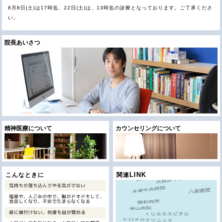
8月8日(土)は17時迄、22日(土)は、13時迄の診療となっております。ご了承くださ
い。
2026.07.21
8月9日（日）から17日（月）は、夏期休診となっております。ご了承下さい。
院長あいさつ
2025.09.29
ブログを更新しました。＜当直勤務終了にあたって＞
2025.08.26
ブログを更新しました。＜西條クリニック 出張講演レポート（都立新島高校）＞
2024.04.20
2024年4月17日より、キャッシュレス決済がご利用頂けるようになりました。
2023.06.04
LOOP.Vol13 に拙文を載せていただきました。或る終焉 の映画評です。
精神医療について
カウンセリングについて
LINK
こんなときに
関連