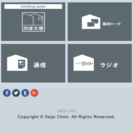
Facebook
ク
ク
ク
で
リ
リ
リ
共
ッ
ッ
ッ
有
ク
ク
ク
す
し
し
し
る
て
て
て
saijo.net
に
Twitter
Tumblr
Google+
Copyright © Saijo Clinic. All Rights Reserved.
は
で
で
で
ク
共
共
共
リ
有
有
有
ッ
(新
(新
(新
ク
し
し
し