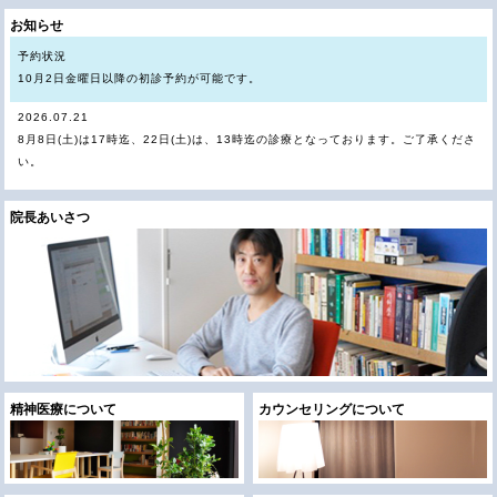
お知らせ
予約状況
10月2日金曜日以降の初診予約が可能です。
2026.07.21
8月8日(土)は17時迄、22日(土)は、13時迄の診療となっております。ご了承くださ
い。
2026.07.21
8月9日（日）から17日（月）は、夏期休診となっております。ご了承下さい。
院長あいさつ
2025.09.29
ブログを更新しました。＜当直勤務終了にあたって＞
2025.08.26
ブログを更新しました。＜西條クリニック 出張講演レポート（都立新島高校）＞
2024.04.20
2024年4月17日より、キャッシュレス決済がご利用頂けるようになりました。
2023.06.04
LOOP.Vol13 に拙文を載せていただきました。或る終焉 の映画評です。
精神医療について
カウンセリングについて