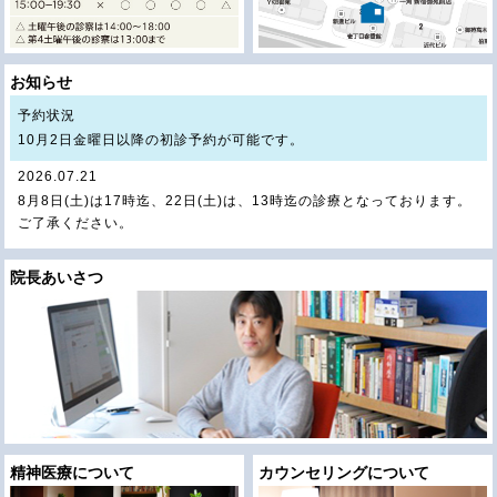
お知らせ
予約状況
10月2日金曜日以降の初診予約が可能です。
2026.07.21
8月8日(土)は17時迄、22日(土)は、13時迄の診療となっております。
ご了承ください。
2026.07.21
8月9日（日）から17日（月）は、夏期休診となっております。ご了承
院長あいさつ
下さい。
2025.09.29
ブログを更新しました。＜当直勤務終了にあたって＞
2025.08.26
ブログを更新しました。＜西條クリニック 出張講演レポート（都立新
島高校）＞
2024.04.20
2024年4月17日より、キャッシュレス決済がご利用頂けるようになり
ました。
2023.06.04
精神医療について
カウンセリングについて
LOOP.Vol13 に拙文を載せていただきました。或る終焉 の映画評で