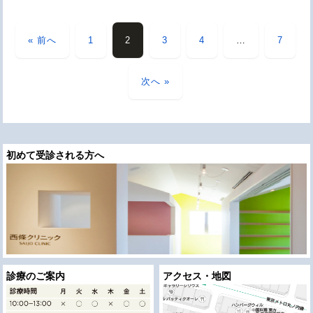
« 前へ
1
2
3
4
…
7
次へ »
初めて受診される方へ
診療のご案内
アクセス・地図