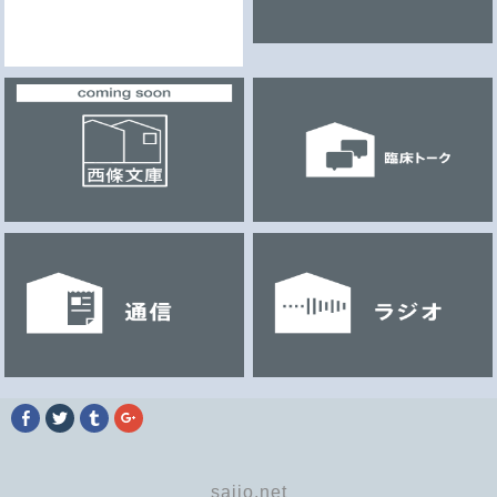
Facebook
ク
ク
ク
で
リ
リ
リ
共
ッ
ッ
ッ
有
ク
ク
ク
す
し
し
し
る
て
て
て
saijo.net
に
Twitter
Tumblr
Google+