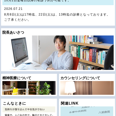
10月2日金曜日以降の初診予約が可能です。
2026.07.21
8月8日(土)は17時迄、22日(土)は、13時迄の診療となっております。
ご了承ください。
2026.07.21
8月9日（日）から17日（月）は、夏期休診となっております。ご了承
院長あいさつ
下さい。
2025.09.29
ブログを更新しました。＜当直勤務終了にあたって＞
2025.08.26
ブログを更新しました。＜西條クリニック 出張講演レポート（都立新
島高校）＞
2024.04.20
2024年4月17日より、キャッシュレス決済がご利用頂けるようになり
ました。
2023.06.04
精神医療について
カウンセリングについて
LOOP.Vol13 に拙文を載せていただきました。或る終焉 の映画評で
す。
LINK
こんなときに
関連