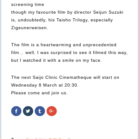
screening time
though my favourite film by director Seijun Suzuki
is, undoubtedly, his Taisho Trilogy, especially
Zigeunerweisen.
The film is a heartwarming and unprecedented
film… well, I was surprised to see it filmed this way,
but I watched it with a smile on my face.
The next Saijo Clinic Cinematheque will start on
Wednesday 8 March at 20:30.
Please come and join us.
Facebook
ク
ク
ク
で
リ
リ
リ
共
ッ
ッ
ッ
有
ク
ク
ク
す
し
し
し
る
て
て
て
に
Twitter
Tumblr
Google+
は
で
で
で